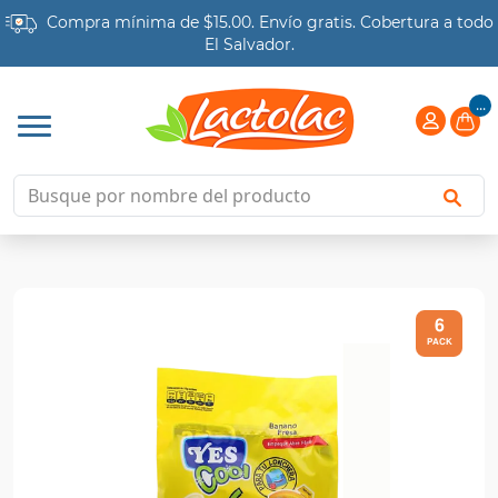
Compra mínima de $15.00. Envío gratis.
Cobertura a todo
El Salvador.
...
6
PACK