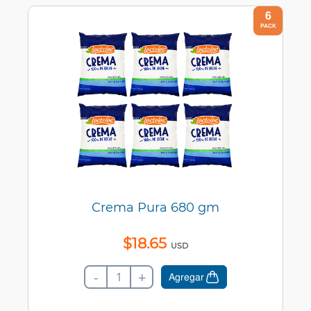
6
PACK
Crema Pura 680 gm
$
18
.
65
USD
-
+
Agregar