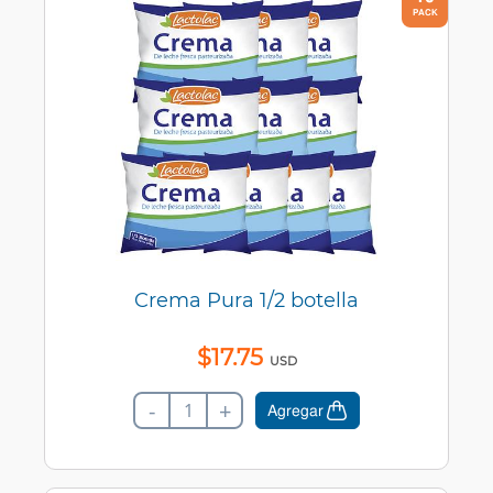
PACK
Crema Pura 1/2 botella
$
17
.
75
USD
-
+
Agregar