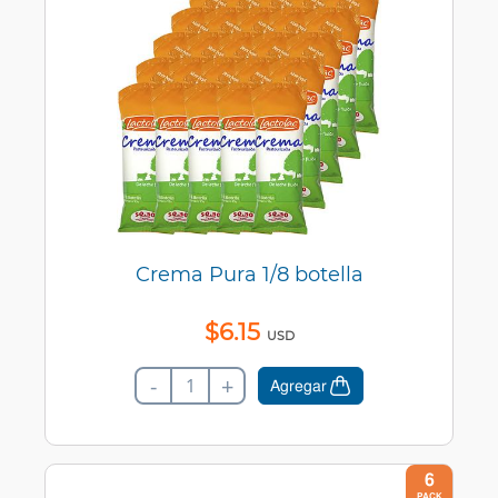
Crema Pura 1/8 botella
$
6
.
15
USD
-
+
Agregar
6
PACK