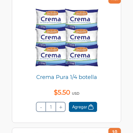
Crema Pura 1/4 botella
$
5
.
50
USD
-
+
Agregar
10