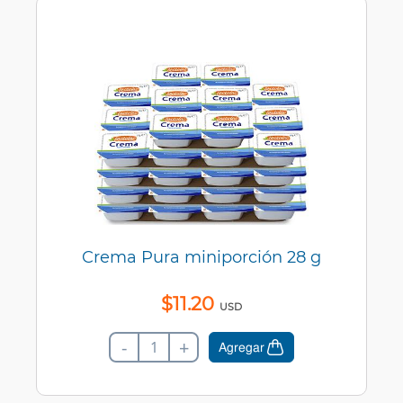
Crema Pura miniporción 28 g
$
11
.
20
USD
-
+
Agregar