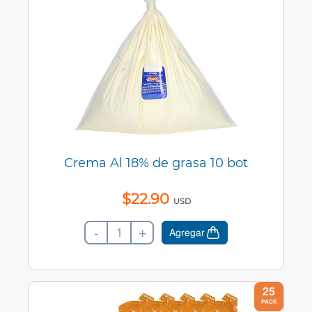
Crema Al 18% de grasa 10 bot
$
22
.
90
USD
-
+
Agregar
25
PACK