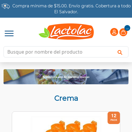
Compra mínima de $15.00. Envío gratis.
Cobertura a todo
El Salvador.
...
Crema
12
PACK