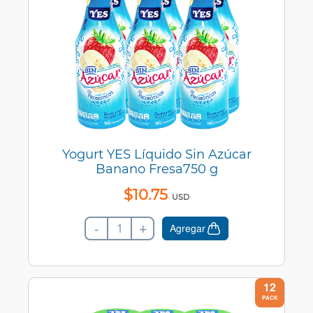
Yogurt YES Líquido Sin Azúcar
Banano Fresa750 g
$
10
.
75
USD
-
+
Agregar
12
PACK