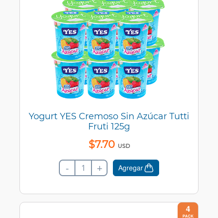
Yogurt YES Cremoso Sin Azúcar Tutti
Fruti 125g
$
7
.
70
USD
-
+
Agregar
4
PACK