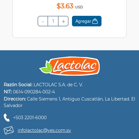
$
3
.
63
USD
-
+
Agregar
Razón Social:
LACTOLAC S.A. de C. V.
NIT:
0614-090284-002-4
Direccion:
Calle Siemens 1, Antiguo Cuscatlán, La Libertad. El
Salvador
+503 2201-6000
infolactolac@yes.com.sv