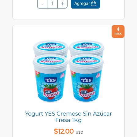
-
+
Agregar
4
PACK
Yogurt YES Cremoso Sin Azúcar
Fresa 1Kg
$
12
.
00
USD