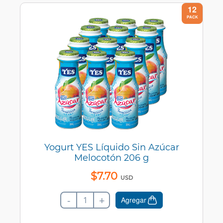
12
PACK
Yogurt YES Líquido Sin Azúcar
Melocotón 206 g
$
7
.
70
USD
-
+
Agregar