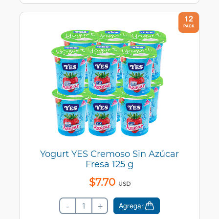
12
PACK
Yogurt YES Cremoso Sin Azúcar
Fresa 125 g
$
7
.
70
USD
-
+
Agregar