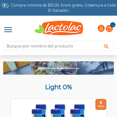
Compra mínima de $15.00. Envío gratis.
Cobertura a todo
El Salvador.
...
Light 0%
6
PACK