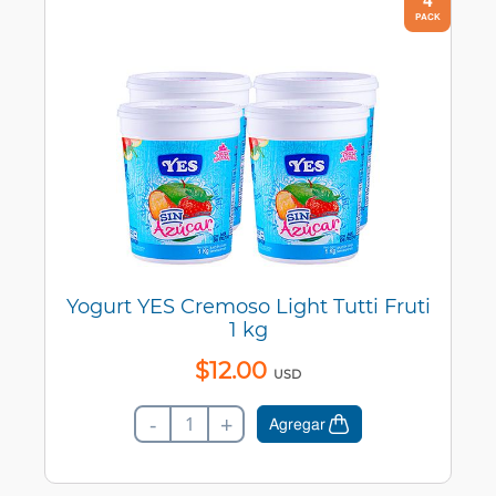
4
PACK
Yogurt YES Cremoso Light Tutti Fruti
1 kg
$
12
.
00
USD
-
+
Agregar