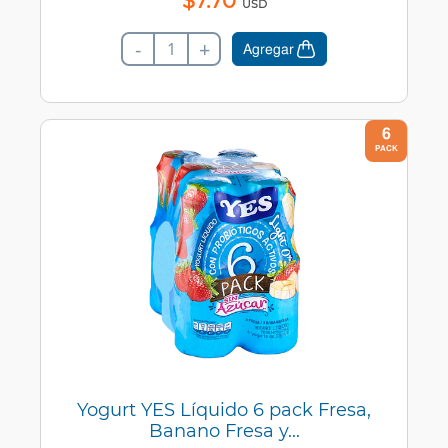
$
7
.
70
USD
-
+
Agregar
6
PACK
Yogurt YES Líquido 6 pack Fresa,
Banano Fresa y...