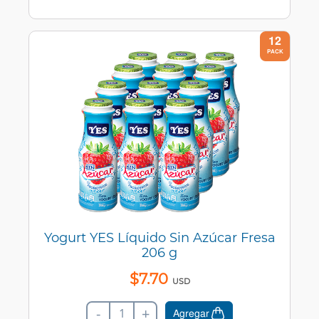
12
PACK
Yogurt YES Líquido Sin Azúcar Fresa
206 g
$
7
.
70
USD
-
+
Agregar