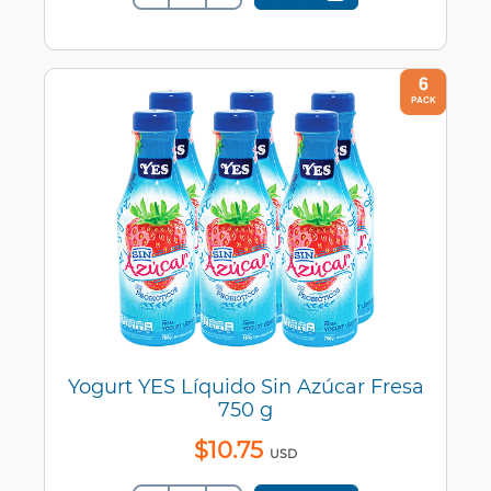
6
PACK
Yogurt YES Líquido Sin Azúcar Fresa
750 g
$
10
.
75
USD