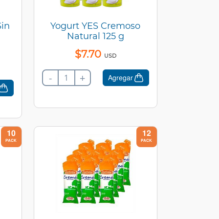
Sin
Yogurt YES Cremoso
Natural 125 g
$
7
.
70
USD
-
+
Agregar
10
12
PACK
PACK