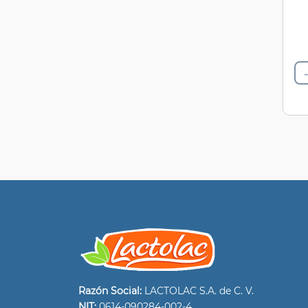
-
Razón Social:
LACTOLAC S.A. de C. V.
NIT:
0614-090284-002-4