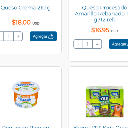
Queso Crema 210 g
Queso Procesado
Amarillo Rebanado 
g /12 reb
$
18
.
00
USD
$
16
.
95
USD
+
Agregar
-
+
Agregar
Requesón Bajo en
Yogurt YES Kids Gree