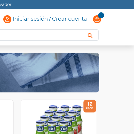
vador.
...
Iniciar sesión
/
Crear cuenta
12
PACK