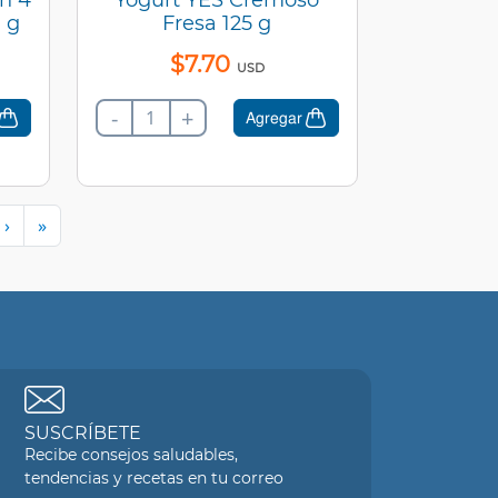
 g
Fresa 125 g
$
7
.
70
USD
-
+
Agregar
›
»
SUSCRÍBETE
Recibe consejos saludables,
tendencias y recetas en tu correo