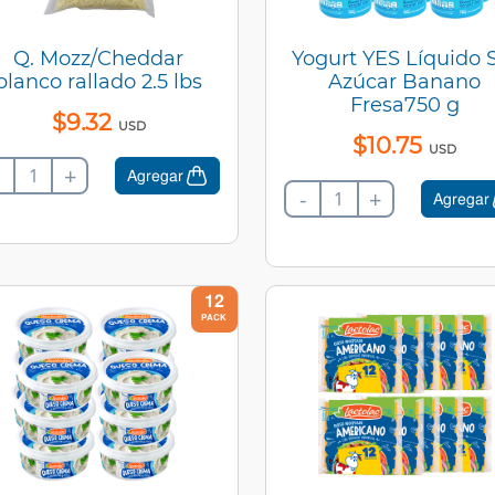
Q. Mozz/Cheddar
Yogurt YES Líquido 
blanco rallado 2.5 lbs
Azúcar Banano
Fresa750 g
$
9
.
32
USD
$
10
.
75
USD
+
Agregar
-
+
Agregar
12
PACK