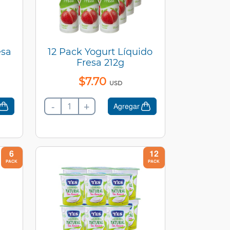
esa
12 Pack Yogurt Líquido
Fresa 212g
$
7
.
70
USD
-
+
Agregar
6
12
PACK
PACK