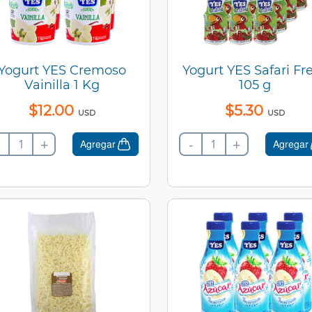
Yogurt YES Cremoso
Yogurt YES Safari Fr
Vainilla 1 Kg
105 g
$
12
.
00
$
5
.
30
USD
USD
+
-
+
Agregar
Agregar