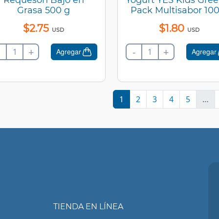
Grasa 500 g
Pack Multisabor 100
$
2
.
75
$
1
.
80
USD
USD
+
-
+
Agregar
Agregar
1
2
3
4
5
…
TIENDA EN LÍNEA