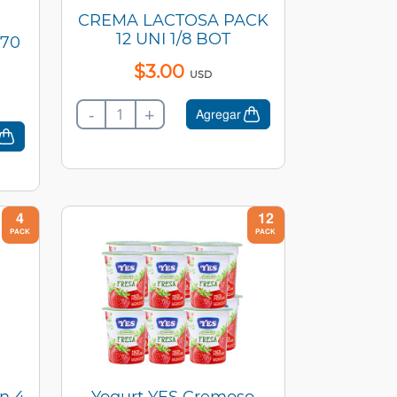
CREMA LACTOSA PACK
12 UNI 1/8 BOT
170
$
3
.
00
USD
-
+
Agregar
4
12
PACK
PACK
n 4
Yogurt YES Cremoso